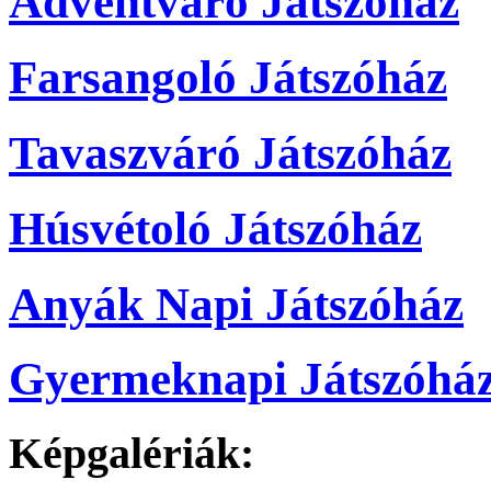
Ádventváró Játszóház
Farsangoló Játszóház
Tavaszváró Játszóház
Húsvétoló Játszóház
Anyák Napi Játszóház
Gyermeknapi Játszóhá
Képgalériák: