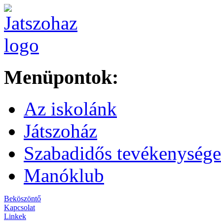
Menüpontok:
Az iskolánk
Játszoház
Szabadidős tevékenység
Manóklub
Beköszöntő
Kapcsolat
Linkek