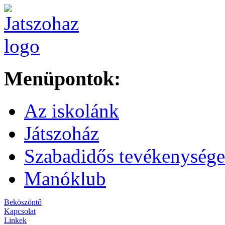
Menüpontok:
Az iskolánk
Játszoház
Szabadidős tevékenység
Manóklub
Beköszöntő
Kapcsolat
Linkek