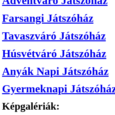
Ádventváró Játszóház
Farsangi Játszóház
Tavaszváró Játszóház
Húsvétváró Játszóház
Anyák Napi Játszóház
Gyermeknapi Játszóhá
Képgalériák: