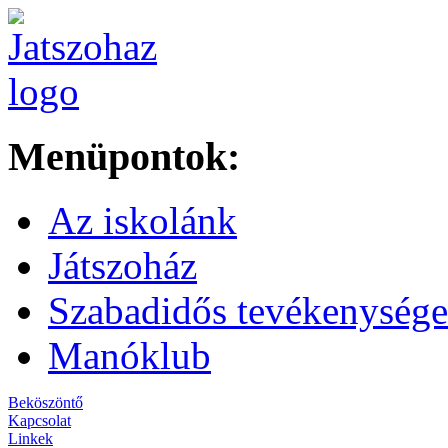
Menüpontok:
Az iskolánk
Játszoház
Szabadidős tevékenység
Manóklub
Beköszöntő
Kapcsolat
Linkek