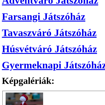
Ádventváró Játszóház
Farsangi Játszóház
Tavaszváró Játszóház
Húsvétváró Játszóház
Gyermeknapi Játszóhá
Képgalériák: